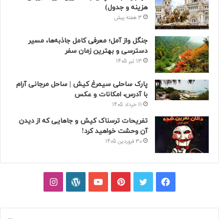
هزینه و جدول)
3 هفته پیش
جنگل واز آمل؛ معرفی کامل جاذبه‌ها، مسیر
دسترسی و بهترین زمان سفر
13 تیر 1405
پارک ساحلی سیمرغ کیش | ساحل مرجانی آرام
با آدرس، امکانات و عکس
11 خرداد 1405
تفریحات ترسناک کیش و جاهایی که از دیدن
آن وحشت خواهید کرد!
30 فروردین 1405
فیسبوک
توییتر
پینتریست
یوتیوب
وردپرس
اینستاگرام