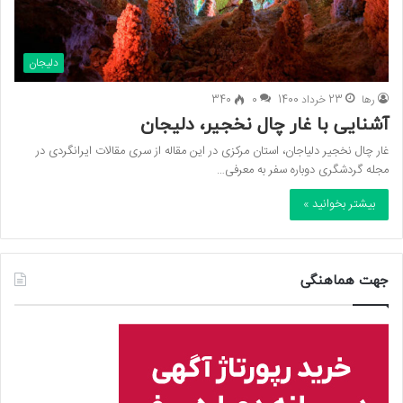
دلیجان
رها
23 خرداد 1400
0
340
آشنایی با غار چال نخجیر، دلیجان
غار چال نخجیر دلیاجان، استان مرکزی در این مقاله از سری مقالات ایرانگردی در
مجله گردشگری دوباره سفر به معرفی…
بیشتر بخوانید »
جهت هماهنگی