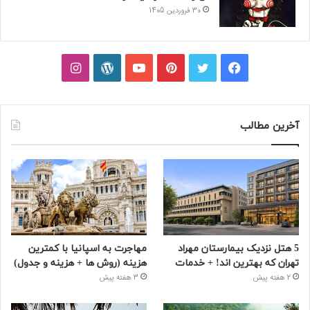
30 فروردین 1405
فیسبوک
توییتر
پینتریست
یوتیوب
وردپرس
اینستاگرام
آخرین مطالب
5 هتل نزدیک بیمارستان مهراد
مهاجرت به اسپانیا با کمترین
تهران که بهترین‌ اند! + خدمات
هزینه (روش ها + هزینه و جدول)
2 هفته پیش
3 هفته پیش