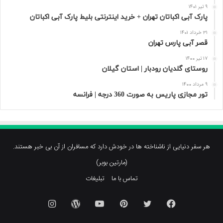
9 تیر 1401
پارک آبی اکباتان تهران + خرید اینترنتی بلیط پارک آبی اکباتان
31 خرداد 1401
قصر آبی پارس تهران
17 تیر 1400
روستای گلدیان رودبار | استان گیلان
9 مرداد 1400
تور مجازی پاریس به صورت 360 درجه | فرانسه
هر سفر دنیایی از ناشناخته ها در خودش دارد که مسافران از آن بی خبر هستند.
(مارتین بوبر)
تماس با ما
تبلیغات
فیسبوک
توییتر
پینتریست
یوتیوب
وردپرس
اینستاگرام