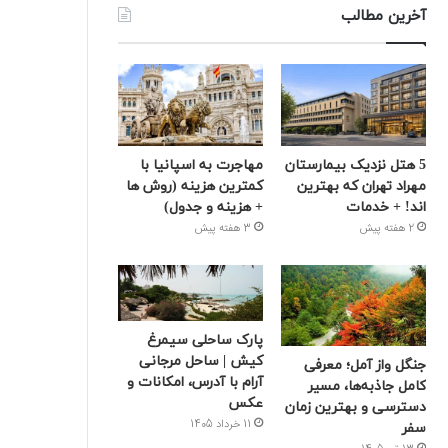
آخرین مطالب
5 هتل نزدیک بیمارستان
مهاجرت به اسپانیا با
مهراد تهران که بهترین‌
کمترین هزینه (روش ها
اند! + خدمات
+ هزینه و جدول)
2 هفته پیش
3 هفته پیش
پارک ساحلی سیمرغ
کیش | ساحل مرجانی
جنگل واز آمل؛ معرفی
آرام با آدرس، امکانات و
کامل جاذبه‌ها، مسیر
عکس
دسترسی و بهترین زمان
11 خرداد 1405
سفر