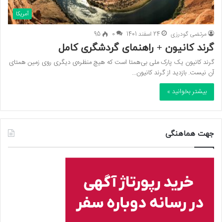
آمریکا
مرتضی گودرزی
24 اسفند 1401
0
95
گرند کانیون + راهنمای گردشگری کامل
گرند کانیون یک پارک ملی بی‌همتا است که هیچ منظره‌ی دیگری روی زمین همتای
آن نیست. بازدید از گرند کانیون…
بیشتر بخوانید »
جهت هماهنگی