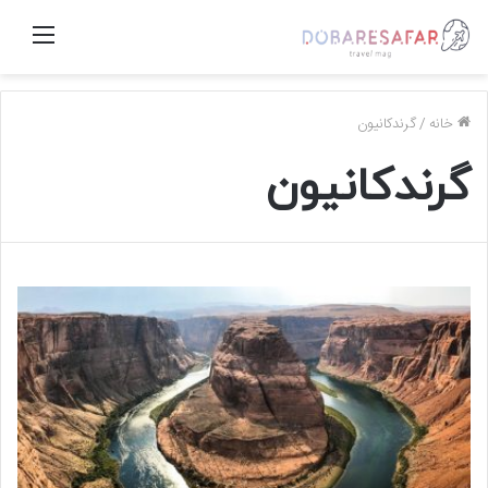
منو
خانه
/
گرندکانیون
گرندکانیون