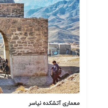
معماری
آتشکده نیاسر