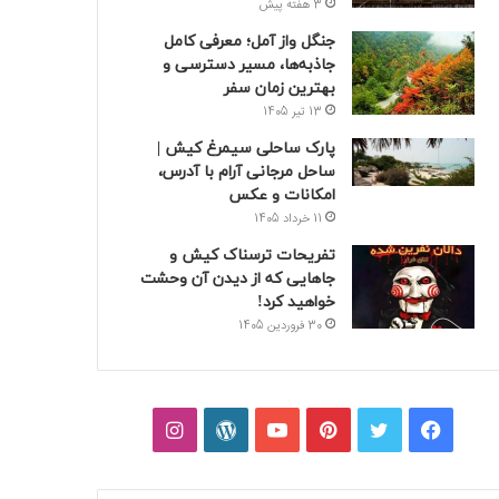
3 هفته پیش
جنگل واز آمل؛ معرفی کامل
جاذبه‌ها، مسیر دسترسی و
بهترین زمان سفر
13 تیر 1405
پارک ساحلی سیمرغ کیش |
ساحل مرجانی آرام با آدرس،
امکانات و عکس
11 خرداد 1405
تفریحات ترسناک کیش و
جاهایی که از دیدن آن وحشت
خواهید کرد!
30 فروردین 1405
فیسبوک
توییتر
پینتریست
یوتیوب
وردپرس
اینستاگرام