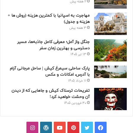
2 هفته پیش
مهاجرت به اسپانیا با کمترین هزینه (روش ها +
هزینه و جدول)
3 هفته پیش
جنگل واز آمل؛ معرفی کامل جاذبه‌ها، مسیر
دسترسی و بهترین زمان سفر
13 تیر 1405
پارک ساحلی سیمرغ کیش | ساحل مرجانی آرام
با آدرس، امکانات و عکس
11 خرداد 1405
تفریحات ترسناک کیش و جاهایی که از دیدن
آن وحشت خواهید کرد!
30 فروردین 1405
فیسبوک
توییتر
پینتریست
یوتیوب
وردپرس
اینستاگرام