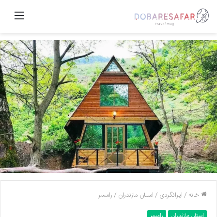
منو
خانه
/
ایرانگردی
/
استان مازندران
/
رامسر
استان مازندران
رامسر