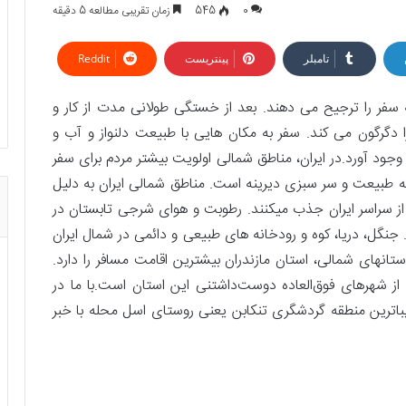
0
545
زمان تقریبی مطالعه 5 دقیقه
تامبلر
پینتریست
Reddit
ه سفر را ترجیح می­ دهند. بعد از خستگی طولانی ‌مدت از کار و
دگرگون می ­کند. سفر به مکان­ هایی با طبیعت دلنواز و آب‌ و
ود آورد.در ایران، مناطق شمالی اولویت بیشتر مردم برای سفر
به طبیعت و سر سبزی دیرینه است. مناطق شمالی ایران به دلیل
از سراسر ایران جذب می­کنند. رطوبت و هوای شرجی تابستان در
نگل، دریا، کوه و رودخانه ­های طبیعی و دائمی در شمال ایران
ان­های شمالی، استان مازندران بیشترین اقامت مسافر را دارد.
 از شهرهای فوق‌العاده دوست‌داشتنی این استان است.با ما در
زیباترین منطقه گردشگری تنکابن یعنی روستای اسل محله با خبر