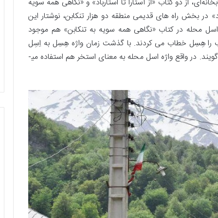
خانه‌ای، از دو کتاب «از آستارا تا استارباد» و «نگاهی همه سویه
باد» در بخش راه­ های قدیمی منطقه دو هزار تنکابن، نوشتار این
اسل محله در کتاب «نگاهی همه سویه به تنکابن» هم موجود
 را هِسِل خطاب می کردند. با گذشت زمان واژه هِسِل به اِسِل
تبدیل شد و امروزه به این منطقه عسل محله هم می­ گویند. در واقع واژه اسل محله به معنای استخر هم استفاده می­