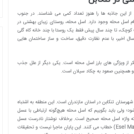
از این جاذبه­ ها را هنوز تعداد کمی می­ شناسند. در جنوب
 نام اسل محله وجود دارد. اسل محله، روستای زیبای بهشتی در
شت کوچک، تا چند سال پیش فقط یک روستا با چند خانه کاه گلی
سال اخیر، با عدم نظارت دقیق، ساخت و ساز ساختمان­ هایی
ر از ویژگی ­های بارز اسل محله است. یکی دیگر از علل جذب
ر و همچنین صعود به چکاد سیلان است.
وابع بخش خرم‌آباد شهرستان تنکابن در استان مازندران است. این منطقه به اشتباه
؛ ولی باید بگوییم که اسل محله هیچ‌گونه ارتباطی با عسل
ه واژه اسل محله صحیح است. برخلاف نوشتار نادرست عسل
محله، ریش سفیدان منطقه آن را اِسل محله (Esel Mahalleh) خطاب می­ کنند. این پایان ماجرا نیست و تحقیقات