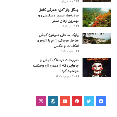
3 هفته پیش
جنگل واز آمل؛ معرفی کامل
جاذبه‌ها، مسیر دسترسی و
بهترین زمان سفر
13 تیر 1405
پارک ساحلی سیمرغ کیش |
ساحل مرجانی آرام با آدرس،
امکانات و عکس
11 خرداد 1405
تفریحات ترسناک کیش و
جاهایی که از دیدن آن وحشت
خواهید کرد!
30 فروردین 1405
فیسبوک
توییتر
پینتریست
یوتیوب
وردپرس
اینستاگرام