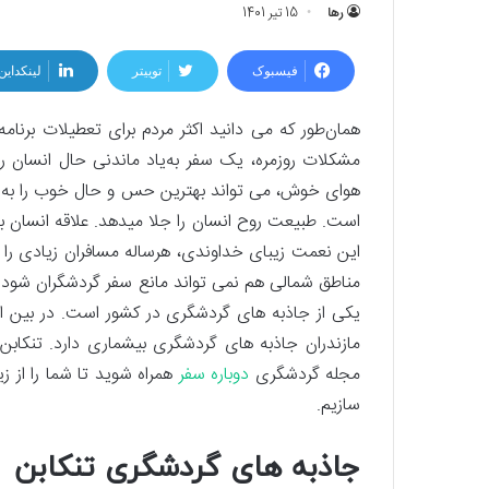
رها
15 تیر 1401
فیسبوک
توییتر
لینکداین
همان‌طور که می­ دانید اکثر مردم برای تعطیلات برنام
مشکلات روزمره، یک سفر به‌یاد ماندنی حال انسان را 
هوای خوش، می ­تواند بهترین حس و حال خوب را به وج
است. طبیعت روح انسان را جلا می­دهد. علاقه انسان 
این نعمت زیبای خداوندی، هرساله مسافران زیادی را 
مناطق شمالی هم نمی ­تواند مانع سفر گردشگران شود. ج
یکی از جاذبه ­های گردشگری در کشور است. در بین است
مازندران جاذبه ­های گردشگری بی­شماری دارد. تنکابن
مجله گردشگری
دوباره سفر
همراه شوید تا شما را از 
سازیم.
جاذبه­ های گردشگری تنکابن