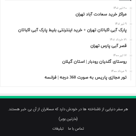
20 تیر 1401
مراکز خرید سعادت‌ آباد تهران
9 تیر 1401
پارک آبی اکباتان تهران + خرید اینترنتی بلیط پارک آبی اکباتان
31 خرداد 1401
قصر آبی پارس تهران
17 تیر 1400
روستای گلدیان رودبار | استان گیلان
9 مرداد 1400
تور مجازی پاریس به صورت 360 درجه | فرانسه
هر سفر دنیایی از ناشناخته ها در خودش دارد که مسافران از آن بی خبر هستند.
(مارتین بوبر)
تماس با ما
تبلیغات