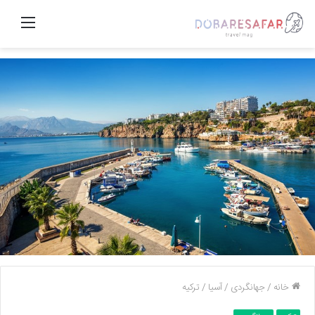
منو
خانه
/
جهانگردی
/
آسیا
/
ترکیه