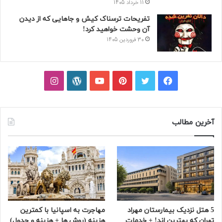
11 خرداد 1405
تفریحات ترسناک کیش و جاهایی که از دیدن
آن وحشت خواهید کرد!
30 فروردین 1405
فیسبوک
توییتر
پینتریست
یوتیوب
وردپرس
اینستاگرام
آخرین مطالب
5 هتل نزدیک بیمارستان مهراد
مهاجرت به اسپانیا با کمترین
تهران که بهترین‌ اند! + خدمات
هزینه (روش ها + هزینه و جدول)