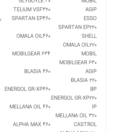
GLYGOYLE 30
MOBIL
TELIUM VSF320
AGIP
ESSO
SPARTAN EP460
ر
SPARTAN EP220
OMALA OIL460
SHELL
OMALA OIL220
MOBILGEAR 634
MOBIL
MOBILGEAR 630
BLASIA 460
AGIP
BLASIA 220
ENERGOL GR-XP460
BP
ENERGOL GR-XP220
MELLANA OIL 460
IP
MELLANA OIL 320
ALPHA MAX 460
CASTROL