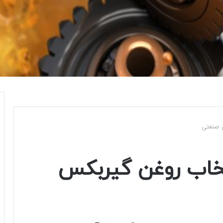
س صنعتی
نتخاب روغن گیربکس