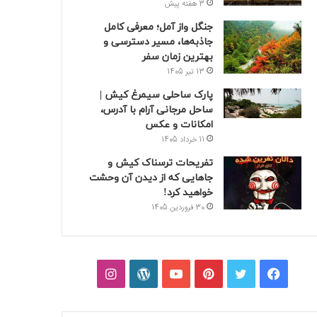
3 هفته پیش
جنگل واز آمل؛ معرفی کامل
جاذبه‌ها، مسیر دسترسی و
بهترین زمان سفر
13 تیر 1405
پارک ساحلی سیمرغ کیش |
ساحل مرجانی آرام با آدرس،
امکانات و عکس
11 خرداد 1405
تفریحات ترسناک کیش و
جاهایی که از دیدن آن وحشت
خواهید کرد!
30 فروردین 1405
فیسبوک
توییتر
پینتریست
یوتیوب
وردپرس
اینستاگرام