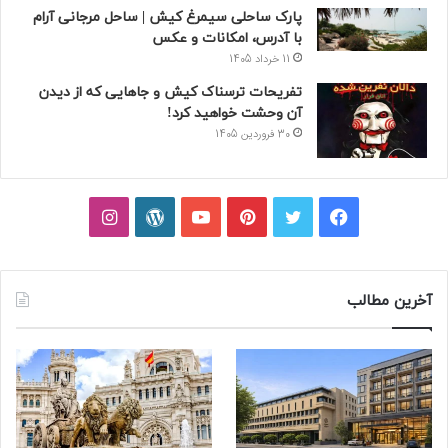
پارک ساحلی سیمرغ کیش | ساحل مرجانی آرام
با آدرس، امکانات و عکس
11 خرداد 1405
تفریحات ترسناک کیش و جاهایی که از دیدن
آن وحشت خواهید کرد!
30 فروردین 1405
فیسبوک
توییتر
پینتریست
یوتیوب
وردپرس
اینستاگرام
آخرین مطالب