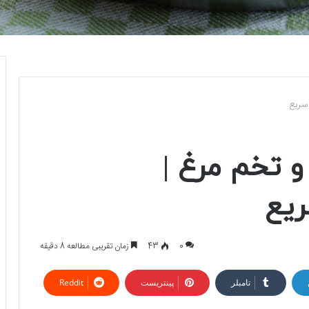
سریع
 تخم مرغ |
ریع
0
43
زمان تقریبی مطالعه 8 دقیقه
تامبلر
پینتریست
Reddit