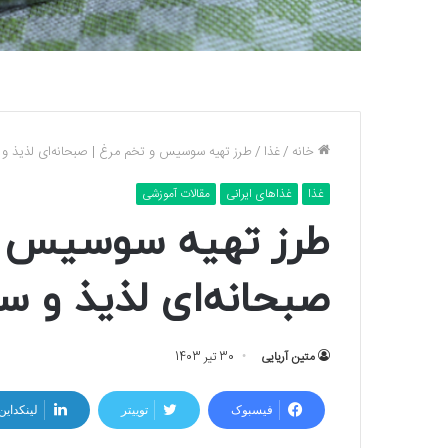
خانه
/
غذا
/
طرز تهیه سوسیس و تخم مرغ | صبحانه‌ای لذیذ و 
غذا
غذاهای ایرانی
مقالات آموزشی
طرز تهیه سوسیس و
صبحانه‌ای لذیذ و س
متین آریایی
30 تیر 1403
فیسبوک
توییتر
لینکداین