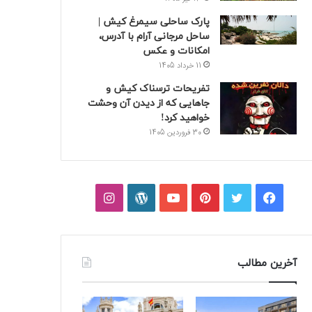
پارک ساحلی سیمرغ کیش |
ساحل مرجانی آرام با آدرس،
امکانات و عکس
11 خرداد 1405
تفریحات ترسناک کیش و
جاهایی که از دیدن آن وحشت
خواهید کرد!
30 فروردین 1405
فیسبوک
توییتر
پینتریست
یوتیوب
وردپرس
اینستاگرام
آخرین مطالب