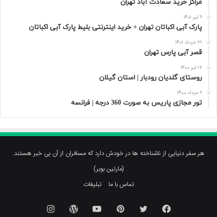
مراکز خرید سعادت‌ آباد تهران
9 تیر 1401
پارک آبی اکباتان تهران + خرید اینترنتی بلیط پارک آبی اکباتان
31 خرداد 1401
قصر آبی پارس تهران
17 تیر 1400
روستای گلدیان رودبار | استان گیلان
9 مرداد 1400
تور مجازی پاریس به صورت 360 درجه | فرانسه
هر سفر دنیایی از ناشناخته ها در خودش دارد که مسافران از آن بی خبر هستند.
(مارتین بوبر)
تماس با ما
تبلیغات
فیسبوک
توییتر
پینتریست
یوتیوب
وردپرس
اینستاگرام