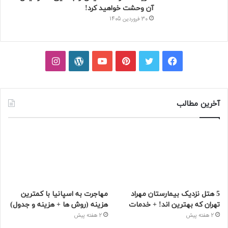
آن وحشت خواهید کرد!
30 فروردین 1405
فیسبوک
توییتر
پینتریست
یوتیوب
وردپرس
اینستاگرام
آخرین مطالب
5 هتل نزدیک بیمارستان مهراد
مهاجرت به اسپانیا با کمترین
تهران که بهترین‌ اند! + خدمات
هزینه (روش ها + هزینه و جدول)
2 هفته پیش
2 هفته پیش