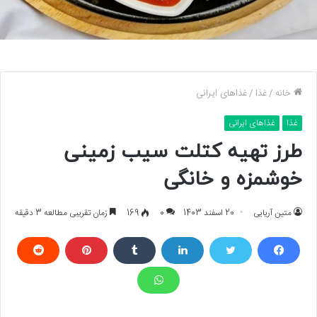
خانه
/
غذا
/
غذاهای ایرانی
غذا
غذاهای ایرانی
طرز تهیه کتلت سیب زمینی
خوشمزه و خانگی
متین آریایی
20 اسفند 1403
0
169
زمان تقریبی مطالعه 3 دقیقه