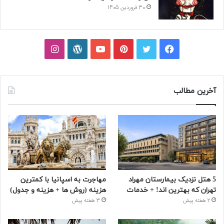
30 فروردین 1405
فیسبوک
توییتر
پینتریست
یوتیوب
وردپرس
اینستاگرام
آخرین مطالب
5 هتل نزدیک بیمارستان مهراد
مهاجرت به اسپانیا با کمترین
تهران که بهترین‌ اند! + خدمات
هزینه (روش ها + هزینه و جدول)
2 هفته پیش
3 هفته پیش