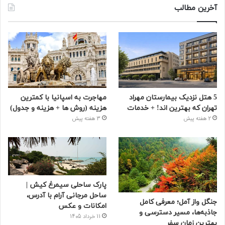
آخرین مطالب
5 هتل نزدیک بیمارستان مهراد
مهاجرت به اسپانیا با کمترین
تهران که بهترین‌ اند! + خدمات
هزینه (روش ها + هزینه و جدول)
2 هفته پیش
3 هفته پیش
پارک ساحلی سیمرغ کیش |
ساحل مرجانی آرام با آدرس،
جنگل واز آمل؛ معرفی کامل
امکانات و عکس
جاذبه‌ها، مسیر دسترسی و
11 خرداد 1405
بهترین زمان سفر