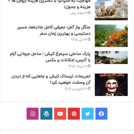
مهاجرت به اسپانیا با کمترین هزینه (روش ها +
هزینه و جدول)
3 هفته پیش
جنگل واز آمل؛ معرفی کامل جاذبه‌ها، مسیر
دسترسی و بهترین زمان سفر
13 تیر 1405
پارک ساحلی سیمرغ کیش | ساحل مرجانی آرام
با آدرس، امکانات و عکس
11 خرداد 1405
تفریحات ترسناک کیش و جاهایی که از دیدن
آن وحشت خواهید کرد!
30 فروردین 1405
فیسبوک
توییتر
پینتریست
یوتیوب
وردپرس
اینستاگرام