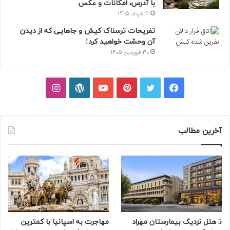
با آدرس، امکانات و عکس
11 خرداد 1405
تفریحات ترسناک کیش و جاهایی که از دیدن
آن وحشت خواهید کرد!
30 فروردین 1405
فیسبوک
توییتر
پینتریست
یوتیوب
وردپرس
اینستاگرام
آخرین مطالب
5 هتل نزدیک بیمارستان مهراد
مهاجرت به اسپانیا با کمترین