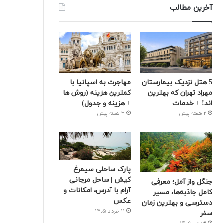
آخرین مطالب
5 هتل نزدیک بیمارستان
مهاجرت به اسپانیا با
مهراد تهران که بهترین‌
کمترین هزینه (روش ها
اند! + خدمات
+ هزینه و جدول)
2 هفته پیش
3 هفته پیش
پارک ساحلی سیمرغ
کیش | ساحل مرجانی
جنگل واز آمل؛ معرفی
آرام با آدرس، امکانات و
کامل جاذبه‌ها، مسیر
عکس
دسترسی و بهترین زمان
11 خرداد 1405
سفر