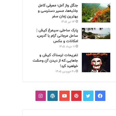
جنگل واز آمل؛ معرفی کامل
جاذبه‌ها، مسیر دسترسی و
بهترین زمان سفر
13 تیر 1405
پارک ساحلی سیمرغ کیش |
ساحل مرجانی آرام با آدرس،
امکانات و عکس
11 خرداد 1405
تفریحات ترسناک کیش و
جاهایی که از دیدن آن وحشت
خواهید کرد!
30 فروردین 1405
فیسبوک
توییتر
پینتریست
یوتیوب
وردپرس
اینستاگرام