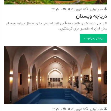
متین آریایی
11 شهریور 1404
0
27
دریاچه ویستان
اگر اهل طبیعت‌گردی باشید، حتماً می‌دانید که برخی مکان‌ ها مثل دریاچه ویستان
بیش از آن که مقصدی برای گردشگری…
بیشتر بخوانید »
متین آریایی
5 شهریور 1404
0
12