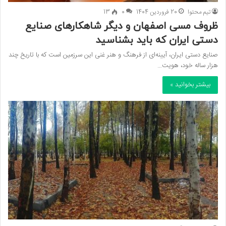
تیم محتوا
20 فروردین 1404
0
13
ظروف مسی اصفهان و دیگر شاهکارهای صنایع
دستی ایران که باید بشناسید
صنایع دستی ایران، آیینه‌ای از فرهنگ و هنر غنی این سرزمین است که با تاریخ چند
هزار ساله خود، هویت…
بیشتر بخوانید »