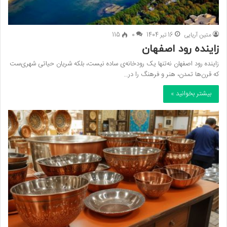
متین آریایی
16 تیر 1404
0
115
زاینده رود اصفهان
زاینده رود اصفهان نه‌تنها یک رودخانه‌ی ساده نیست، بلکه شریان حیاتی شهری‌ست
که قرن‌ها تمدن، هنر و فرهنگ را در…
بیشتر بخوانید »