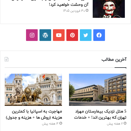
آن وحشت خواهید کرد!
30 فروردین 1405
فیسبوک
توییتر
پینتریست
یوتیوب
وردپرس
اینستاگرام
آخرین مطالب
5 هتل نزدیک بیمارستان مهراد
مهاجرت به اسپانیا با کمترین
تهران که بهترین‌ اند! + خدمات
هزینه (روش ها + هزینه و جدول)
2 هفته پیش
3 هفته پیش