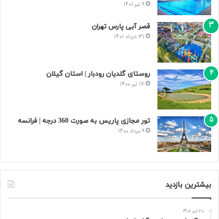
9 تیر 1401
قصر آبی پارس تهران
31 خرداد 1401
روستای گلدیان رودبار | استان گیلان
17 تیر 1400
تور مجازی پاریس به صورت 360 درجه | فرانسه
9 مرداد 1400
بیشترین بازدید
20 تیر 1401