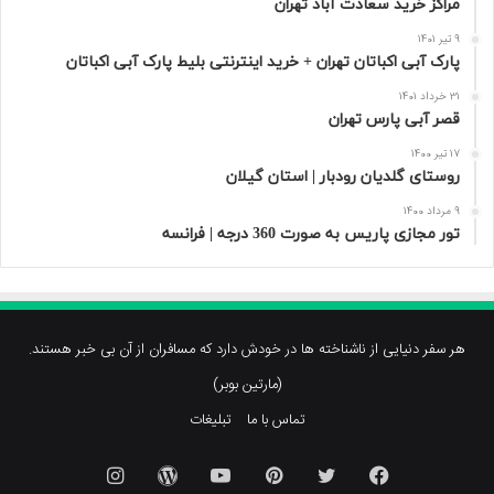
مراکز خرید سعادت‌ آباد تهران
9 تیر 1401
پارک آبی اکباتان تهران + خرید اینترنتی بلیط پارک آبی اکباتان
31 خرداد 1401
قصر آبی پارس تهران
17 تیر 1400
روستای گلدیان رودبار | استان گیلان
9 مرداد 1400
تور مجازی پاریس به صورت 360 درجه | فرانسه
هر سفر دنیایی از ناشناخته ها در خودش دارد که مسافران از آن بی خبر هستند.
(مارتین بوبر)
تماس با ما
تبلیغات
فیسبوک
توییتر
پینتریست
یوتیوب
وردپرس
اینستاگرام