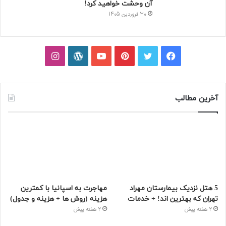
آن وحشت خواهید کرد!
30 فروردین 1405
فیسبوک
توییتر
پینتریست
یوتیوب
وردپرس
اینستاگرام
آخرین مطالب
5 هتل نزدیک بیمارستان مهراد
مهاجرت به اسپانیا با کمترین
تهران که بهترین‌ اند! + خدمات
هزینه (روش ها + هزینه و جدول)
2 هفته پیش
2 هفته پیش