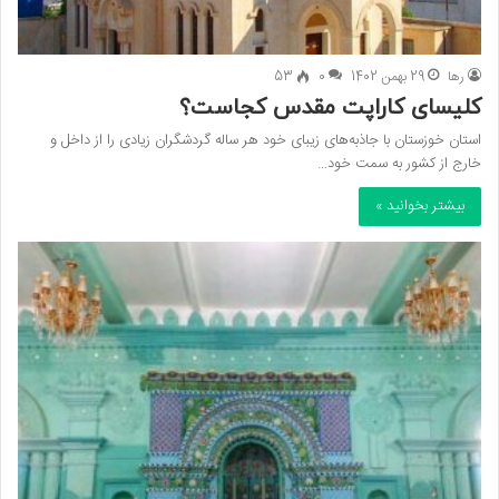
رها
29 بهمن 1402
0
53
کلیسای کاراپت مقدس کجاست؟
استان خوزستان با جاذبه‌های زیبای خود هر ساله گردشگران زیادی را از داخل و
خارج از کشور به سمت خود…
بیشتر بخوانید »