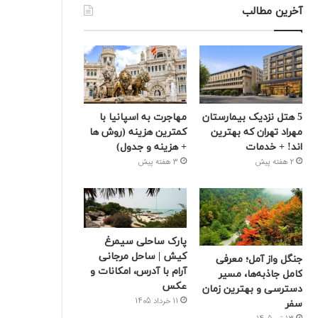
آخرین مطالب
5 هتل نزدیک بیمارستان
مهاجرت به اسپانیا با
مهراد تهران که بهترین‌
کمترین هزینه (روش ها
اند! + خدمات
+ هزینه و جدول)
2 هفته پیش
3 هفته پیش
پارک ساحلی سیمرغ
کیش | ساحل مرجانی
جنگل واز آمل؛ معرفی
آرام با آدرس، امکانات و
کامل جاذبه‌ها، مسیر
عکس
دسترسی و بهترین زمان
11 خرداد 1405
سفر