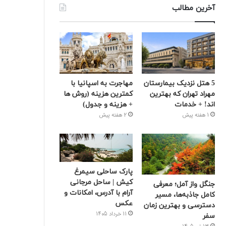
آخرین مطالب
5 هتل نزدیک بیمارستان
مهاجرت به اسپانیا با
مهراد تهران که بهترین‌
کمترین هزینه (روش ها
اند! + خدمات
+ هزینه و جدول)
1 هفته پیش
2 هفته پیش
پارک ساحلی سیمرغ
کیش | ساحل مرجانی
جنگل واز آمل؛ معرفی
آرام با آدرس، امکانات و
کامل جاذبه‌ها، مسیر
عکس
دسترسی و بهترین زمان
11 خرداد 1405
سفر