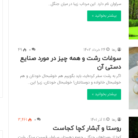
سراوان نام دارد. این مرداب زیبا در میان جنگل…
بیشتر بخوانید »
رها
24 خرداد 1402
0
49
سوغات رشت و همه چیز در مورد صنایع
دستی آن
اگر به رشت سفر کرده‌اید، باید بگوییم هم خوشبحال خودتان و هم
خوشبحال خانواده و دوستانتان! خوشبحال خودتان، زیرا این…
بیشتر بخوانید »
رها
11 آذر 1401
0
3,461
روستا و آبشار کچا کجاست
کچا از روستا‌های جنگلی حومه دهستان سراوان قسمت سنگر رشت