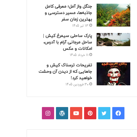
جنگل واز آمل؛ معرفی کامل
جاذبه‌ها، مسیر دسترسی و
بهترین زمان سفر
13 تیر 1405
پارک ساحلی سیمرغ کیش |
ساحل مرجانی آرام با آدرس،
امکانات و عکس
11 خرداد 1405
تفریحات ترسناک کیش و
جاهایی که از دیدن آن وحشت
خواهید کرد!
30 فروردین 1405
فیسبوک
توییتر
پینتریست
یوتیوب
وردپرس
اینستاگرام