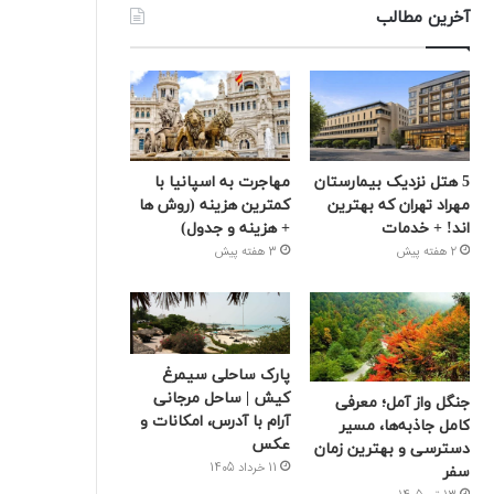
آخرین مطالب
5 هتل نزدیک بیمارستان
مهاجرت به اسپانیا با
مهراد تهران که بهترین‌
کمترین هزینه (روش ها
اند! + خدمات
+ هزینه و جدول)
2 هفته پیش
3 هفته پیش
پارک ساحلی سیمرغ
کیش | ساحل مرجانی
جنگل واز آمل؛ معرفی
آرام با آدرس، امکانات و
کامل جاذبه‌ها، مسیر
عکس
دسترسی و بهترین زمان
11 خرداد 1405
سفر