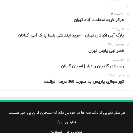
20 تیر 1401
مراکز خرید سعادت‌ آباد تهران
9 تیر 1401
پارک آبی اکباتان تهران + خرید اینترنتی بلیط پارک آبی اکباتان
31 خرداد 1401
قصر آبی پارس تهران
17 تیر 1400
روستای گلدیان رودبار | استان گیلان
9 مرداد 1400
تور مجازی پاریس به صورت 360 درجه | فرانسه
هر سفر دنیایی از ناشناخته ها در خودش دارد که مسافران از آن بی خبر هستند.
(مارتین بوبر)
تماس با ما
تبلیغات