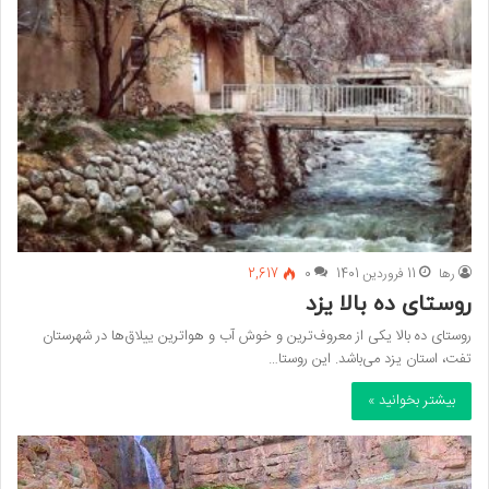
رها
11 فروردین 1401
0
2,617
روستای ده بالا یزد
روستای ده بالا یکی از معرو‌ف‌ترین و خوش آب و هوا‌ترین ییلاق‌ها در شهرستان
تفت، استان یزد می‌باشد. این روستا…
بیشتر بخوانید »