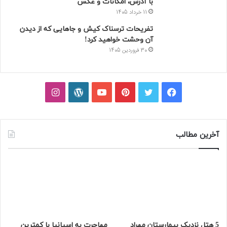
با آدرس، امکانات و عکس
11 خرداد 1405
تفریحات ترسناک کیش و جاهایی که از دیدن
آن وحشت خواهید کرد!
30 فروردین 1405
فیسبوک
توییتر
پینتریست
یوتیوب
وردپرس
اینستاگرام
آخرین مطالب
5 هتل نزدیک بیمارستان مهراد
مهاجرت به اسپانیا با کمترین