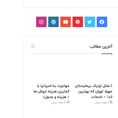
فیسبوک
توییتر
پینتریست
یوتیوب
وردپرس
اینستاگرام
آخرین مطالب
5 هتل نزدیک بیمارستان
مهاجرت به اسپانیا با
مهراد تهران که بهترین‌
کمترین هزینه (روش ها
اند! + خدمات
+ هزینه و جدول)
2 هفته پیش
3 هفته پیش