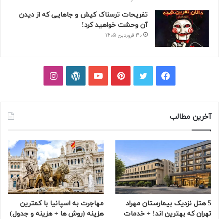
تفریحات ترسناک کیش و جاهایی که از دیدن
آن وحشت خواهید کرد!
30 فروردین 1405
فیسبوک
توییتر
پینتریست
یوتیوب
وردپرس
اینستاگرام
آخرین مطالب
5 هتل نزدیک بیمارستان مهراد
مهاجرت به اسپانیا با کمترین
تهران که بهترین‌ اند! + خدمات
هزینه (روش ها + هزینه و جدول)