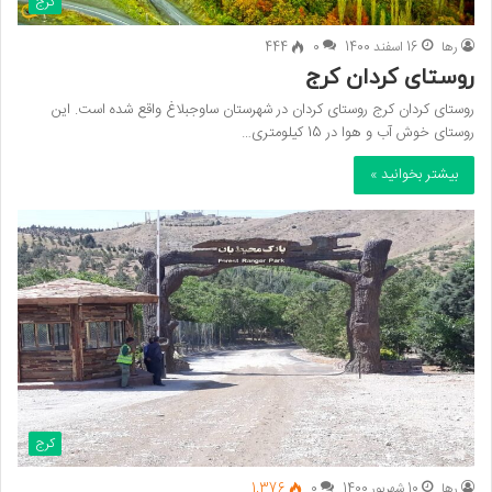
کرج
رها
16 اسفند 1400
0
444
روستای کردان کرج
روستای کردان کرج روستای کردان در شهرستان ساوجبلاغ واقع شده است. این
روستای خوش آب و هوا در 15 کیلومتری…
بیشتر بخوانید »
کرج
رها
10 شهریور 1400
0
1,376