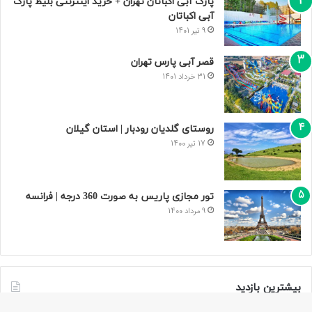
پارک آبی اکباتان تهران + خرید اینترنتی بلیط پارک
آبی اکباتان
9 تیر 1401
قصر آبی پارس تهران
31 خرداد 1401
روستای گلدیان رودبار | استان گیلان
17 تیر 1400
تور مجازی پاریس به صورت 360 درجه | فرانسه
9 مرداد 1400
بیشترین بازدید