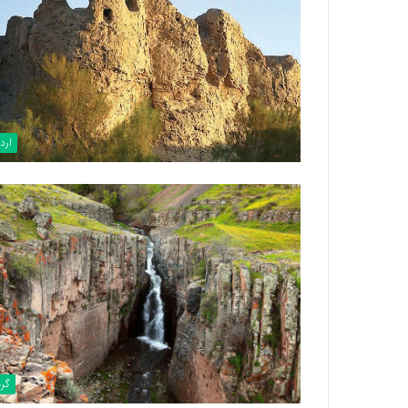
ارد
گر