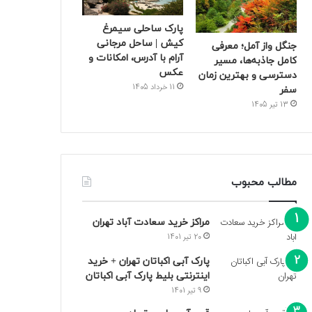
پارک ساحلی سیمرغ
کیش | ساحل مرجانی
جنگل واز آمل؛ معرفی
آرام با آدرس، امکانات و
کامل جاذبه‌ها، مسیر
عکس
دسترسی و بهترین زمان
11 خرداد 1405
سفر
13 تیر 1405
مطالب محبوب
مراکز خرید سعادت‌ آباد تهران
20 تیر 1401
پارک آبی اکباتان تهران + خرید
اینترنتی بلیط پارک آبی اکباتان
9 تیر 1401