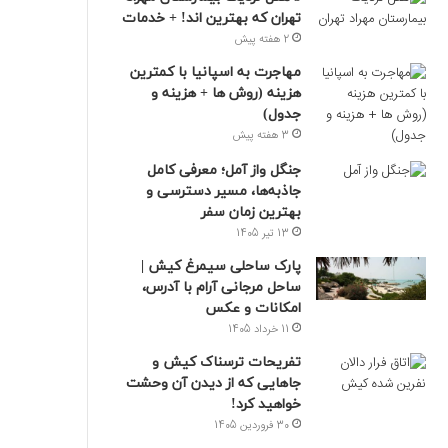
تهران که بهترین‌ اند! + خدمات
2 هفته پیش
مهاجرت به اسپانیا با کمترین
هزینه (روش ها + هزینه و
جدول)
3 هفته پیش
جنگل واز آمل؛ معرفی کامل
جاذبه‌ها، مسیر دسترسی و
بهترین زمان سفر
13 تیر 1405
پارک ساحلی سیمرغ کیش |
ساحل مرجانی آرام با آدرس،
امکانات و عکس
11 خرداد 1405
تفریحات ترسناک کیش و
جاهایی که از دیدن آن وحشت
خواهید کرد!
30 فروردین 1405