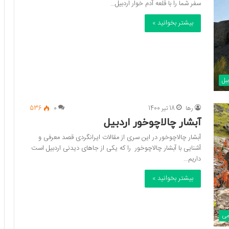
سفر شما را با قلعه آدم خوار اردبیل…
بیشتر بخوانید »
بیل
رها
18 تیر 1400
0
536
آبشار چالاچوخور اردبیل
آبشار چالاچوخور در این سری از مقالات ایرانگردی قصد معرفی و
آشنایی با آبشار چالاچوخور را که یکی از جاهای دیدنی اردبیل است
داریم…
بیشتر بخوانید »
می