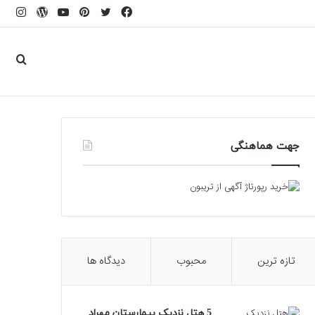
فیسبوک
توییتر
پینتریست
یوتیوب
وردپرس
اینس
جست
برای
جهت هماهنگی
تازه ترین
محبوب
دیدگاه ها
5 هتل نزدیک بیمارستان مهراد