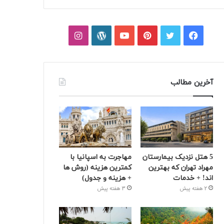
فیسبوک
توییتر
پینتریست
یوتیوب
وردپرس
اینستاگرام
آخرین مطالب
5 هتل نزدیک بیمارستان
مهاجرت به اسپانیا با
مهراد تهران که بهترین‌
کمترین هزینه (روش ها
اند! + خدمات
+ هزینه و جدول)
2 هفته پیش
3 هفته پیش