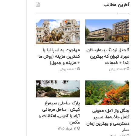
آخرین مطالب
5 هتل نزدیک بیمارستان
مهاجرت به اسپانیا با
مهراد تهران که بهترین‌
کمترین هزینه (روش ها
اند! + خدمات
+ هزینه و جدول)
2 هفته پیش
2 هفته پیش
پارک ساحلی سیمرغ
کیش | ساحل مرجانی
جنگل واز آمل؛ معرفی
آرام با آدرس، امکانات و
کامل جاذبه‌ها، مسیر
عکس
دسترسی و بهترین زمان
11 خرداد 1405
سفر