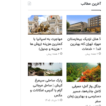
آخرین مطالب
5 هتل نزدیک بیمارستان
مهاجرت به اسپانیا با
مهراد تهران که بهترین‌
کمترین هزینه (روش ها
اند! + خدمات
+ هزینه و جدول)
2 هفته پیش
2 هفته پیش
پارک ساحلی سیمرغ
کیش | ساحل مرجانی
جنگل واز آمل؛ معرفی
آرام با آدرس، امکانات و
کامل جاذبه‌ها، مسیر
عکس
دسترسی و بهترین زمان
11 خرداد 1405
سفر