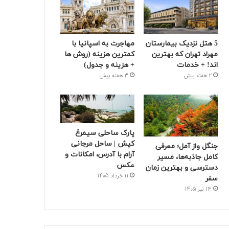
5 هتل نزدیک بیمارستان
مهاجرت به اسپانیا با
مهراد تهران که بهترین‌
کمترین هزینه (روش ها
اند! + خدمات
+ هزینه و جدول)
2 هفته پیش
3 هفته پیش
پارک ساحلی سیمرغ
کیش | ساحل مرجانی
جنگل واز آمل؛ معرفی
آرام با آدرس، امکانات و
کامل جاذبه‌ها، مسیر
عکس
دسترسی و بهترین زمان
11 خرداد 1405
سفر
13 تیر 1405