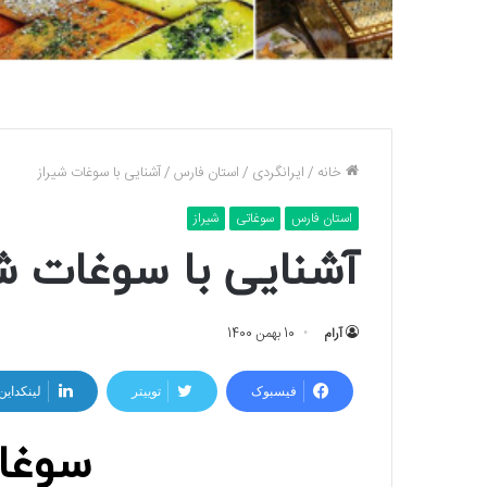
خانه
/
ایرانگردی
/
استان فارس
/
آشنایی با سوغات شیراز
استان فارس
سوغاتی
شیراز
آشنایی با سوغات شی
آرام
10 بهمن 1400
فیسبوک
توییتر
لینکداین
سوغات