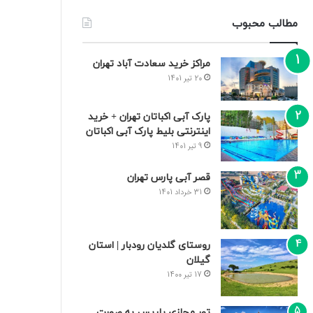
مطالب محبوب
مراکز خرید سعادت‌ آباد تهران
20 تیر 1401
پارک آبی اکباتان تهران + خرید
اینترنتی بلیط پارک آبی اکباتان
9 تیر 1401
قصر آبی پارس تهران
31 خرداد 1401
روستای گلدیان رودبار | استان
گیلان
17 تیر 1400
تور مجازی پاریس به صورت