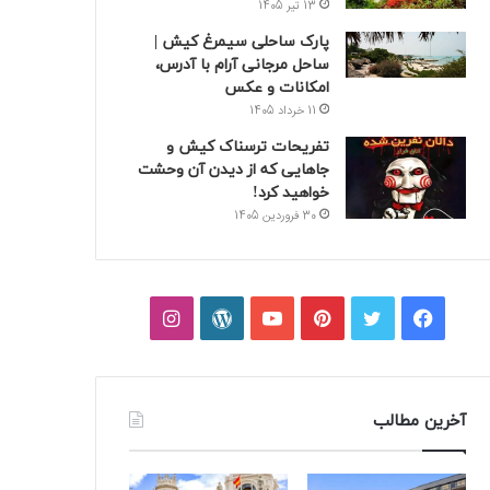
13 تیر 1405
پارک ساحلی سیمرغ کیش |
ساحل مرجانی آرام با آدرس،
امکانات و عکس
11 خرداد 1405
تفریحات ترسناک کیش و
جاهایی که از دیدن آن وحشت
خواهید کرد!
30 فروردین 1405
فیسبوک
توییتر
پینتریست
یوتیوب
وردپرس
اینستاگرام
آخرین مطالب