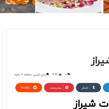
راز
0
397
زمان تقریبی مطالعه 7 دقیقه
تامبلر
پینتریست
Reddit
 شیراز