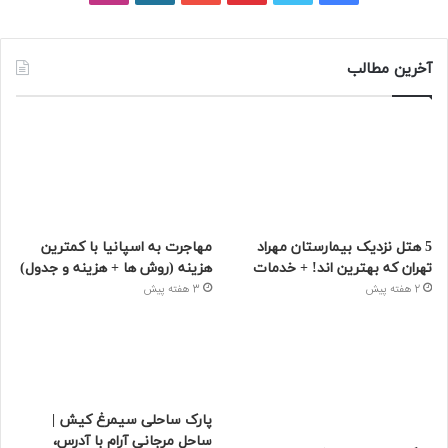
دسترسی و بهترین زمان سفر
13 تیر 1405
پارک ساحلی سیمرغ کیش | ساحل مرجانی آرام
با آدرس، امکانات و عکس
11 خرداد 1405
تفریحات ترسناک کیش و جاهایی که از دیدن
آن وحشت خواهید کرد!
30 فروردین 1405
فیسبوک
توییتر
پینتریست
یوتیوب
وردپرس
اینستاگرام
آخرین مطالب