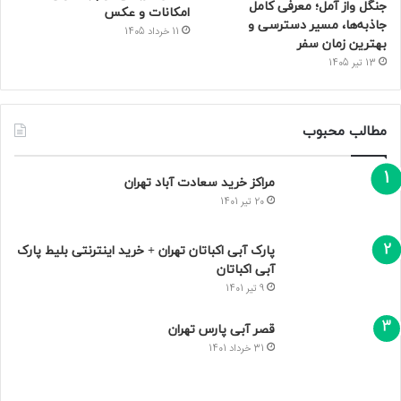
5 هتل نزدیک بیمارستان مهراد
مهاجرت به اسپانیا با کمترین
تهران که بهترین‌ اند! + خدمات
هزینه (روش ها + هزینه و جدول)
2 هفته پیش
3 هفته پیش
پارک ساحلی سیمرغ کیش |
ساحل مرجانی آرام با آدرس،
جنگل واز آمل؛ معرفی کامل
امکانات و عکس
جاذبه‌ها، مسیر دسترسی و
11 خرداد 1405
بهترین زمان سفر
13 تیر 1405
مطالب محبوب