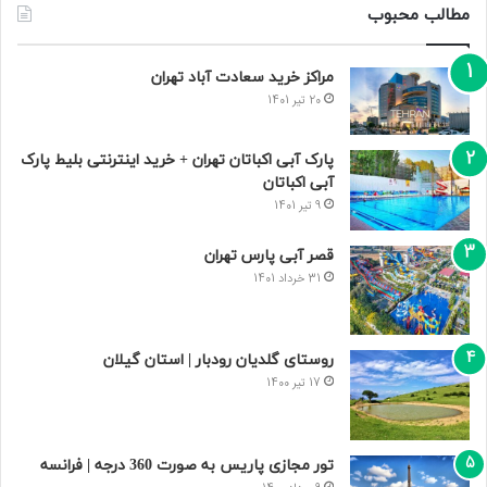
مطالب محبوب
مراکز خرید سعادت‌ آباد تهران
20 تیر 1401
پارک آبی اکباتان تهران + خرید اینترنتی بلیط پارک
آبی اکباتان
9 تیر 1401
قصر آبی پارس تهران
31 خرداد 1401
روستای گلدیان رودبار | استان گیلان
17 تیر 1400
تور مجازی پاریس به صورت 360 درجه | فرانسه