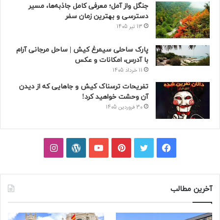
جنگل واز آمل؛ معرفی کامل جاذبه‌ها، مسیر
دسترسی و بهترین زمان سفر
13 تیر 1405
پارک ساحلی سیمرغ کیش | ساحل مرجانی آرام
با آدرس، امکانات و عکس
11 خرداد 1405
تفریحات ترسناک کیش و جاهایی که از دیدن
آن وحشت خواهید کرد!
30 فروردین 1405
فیسبوک
توییتر
پینتریست
یوتیوب
وردپرس
اینستاگرام
آخرین مطالب