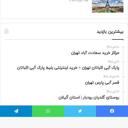
9 مرداد 1400
بیشترین بازدید
20 تیر 1401
مراکز خرید سعادت‌ آباد تهران
9 تیر 1401
پارک آبی اکباتان تهران + خرید اینترنتی بلیط پارک آبی اکباتان
31 خرداد 1401
قصر آبی پارس تهران
17 تیر 1400
روستای گلدیان رودبار | استان گیلان
9 مرداد 1400
تور مجازی پاریس به صورت 360 درجه | فرانسه
یسبوک
توییتر
واتس آپ
تلگرام