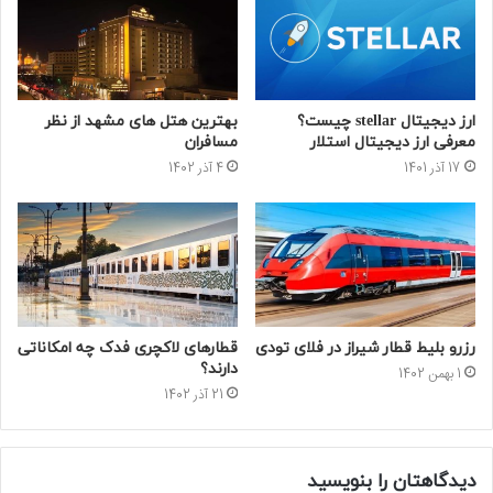
ارز دیجیتال stellar چیست؟
بهترین هتل های مشهد از نظر
معرفی ارز دیجیتال استلار
مسافران
17 آذر 1401
4 آذر 1402
رزرو بلیط قطار شیراز در فلای تودی
قطارهای لاکچری فدک چه امکاناتی
دارند؟
1 بهمن 1402
21 آذر 1402
دیدگاهتان را بنویسید