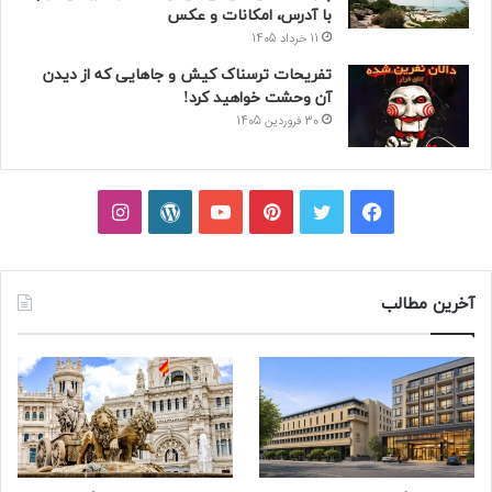
با آدرس، امکانات و عکس
11 خرداد 1405
تفریحات ترسناک کیش و جاهایی که از دیدن
آن وحشت خواهید کرد!
30 فروردین 1405
فیسبوک
توییتر
پینتریست
یوتیوب
وردپرس
اینستاگرام
آخرین مطالب