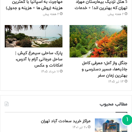
5 هتل نزدیک بیمارستان مهراد
مهاجرت به اسپانیا با کمترین
تهران که بهترین‌ اند! + خدمات
هزینه (روش ها + هزینه و جدول)
2 هفته پیش
2 هفته پیش
پارک ساحلی سیمرغ کیش |
ساحل مرجانی آرام با آدرس،
جنگل واز آمل؛ معرفی کامل
امکانات و عکس
جاذبه‌ها، مسیر دسترسی و
11 خرداد 1405
بهترین زمان سفر
13 تیر 1405
مطالب محبوب
مراکز خرید سعادت‌ آباد تهران
20 تیر 1401