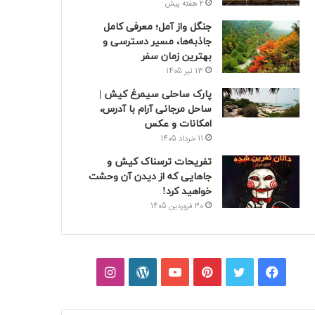
2 هفته پیش
جنگل واز آمل؛ معرفی کامل
جاذبه‌ها، مسیر دسترسی و
بهترین زمان سفر
13 تیر 1405
پارک ساحلی سیمرغ کیش |
ساحل مرجانی آرام با آدرس،
امکانات و عکس
11 خرداد 1405
تفریحات ترسناک کیش و
جاهایی که از دیدن آن وحشت
خواهید کرد!
30 فروردین 1405
فیسبوک
توییتر
پینتریست
یوتیوب
وردپرس
اینستاگرام