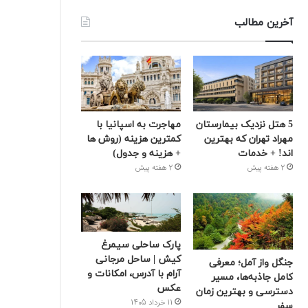
آخرین مطالب
5 هتل نزدیک بیمارستان
مهاجرت به اسپانیا با
مهراد تهران که بهترین‌
کمترین هزینه (روش ها
اند! + خدمات
+ هزینه و جدول)
2 هفته پیش
2 هفته پیش
پارک ساحلی سیمرغ
کیش | ساحل مرجانی
جنگل واز آمل؛ معرفی
آرام با آدرس، امکانات و
کامل جاذبه‌ها، مسیر
عکس
دسترسی و بهترین زمان
11 خرداد 1405
سفر