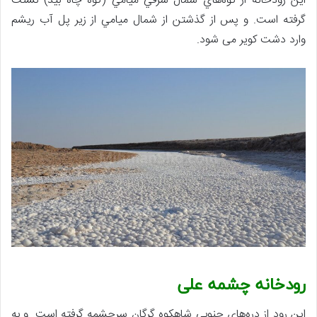
اين رودخانه از كوه‌هاي شمال شرقي ميامي (كوه چاه بيد) نشئت
گرفته است. و پس از گذشتن از شمال ميامي از زير پل آب ريشم
وارد دشت كوير می شود.
رودخانه چشمه علی
اين رود از دره‌هاي جنوبي شاهكوه گرگان سرچشمه گرفته است. و به