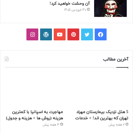
آن وحشت خواهید کرد!
30 فروردین 1405
فیسبوک
توییتر
پینتریست
یوتیوب
وردپرس
اینستاگرام
آخرین مطالب
5 هتل نزدیک بیمارستان مهراد
مهاجرت به اسپانیا با کمترین
تهران که بهترین‌ اند! + خدمات
هزینه (روش ها + هزینه و جدول)
2 هفته پیش
3 هفته پیش