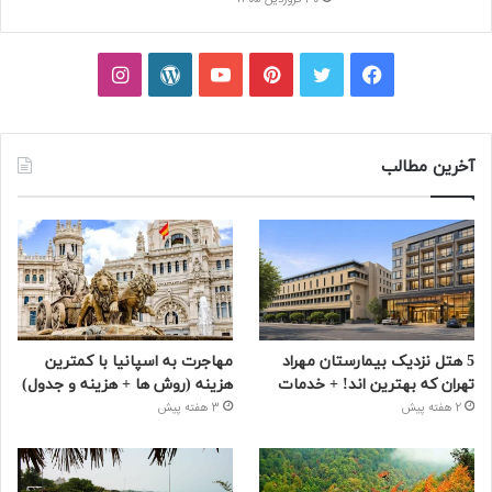
30 فروردین 1405
فیسبوک
توییتر
پینتریست
یوتیوب
وردپرس
اینستاگرام
آخرین مطالب
5 هتل نزدیک بیمارستان مهراد
مهاجرت به اسپانیا با کمترین
تهران که بهترین‌ اند! + خدمات
هزینه (روش ها + هزینه و جدول)
2 هفته پیش
3 هفته پیش