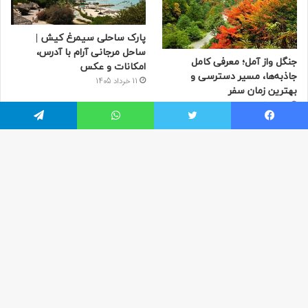
پارک ساحلی سیمرغ کیش |
ساحل مرجانی آرام با آدرس،
جنگل واز آمل؛ معرفی کامل
امکانات و عکس
جاذبه‌ها، مسیر دسترسی و
11 خرداد 1405
بهترین زمان سفر
13 تیر 1405
یسبوک
توییتر
واتس آپ
تلگرام
مطالب محبوب
دکمه
مراکز خرید سعادت‌ آباد تهران
باز
20 تیر 1401
به
پارک آبی اکباتان تهران + خرید اینترنتی بلیط پارک
بالا
آبی اکباتان
9 تیر 1401