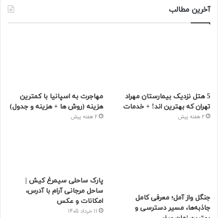
پارک ساحلی سیمرغ کیش | ساحل مرجانی آرام
با آدرس، امکانات و عکس
11 خرداد 1405
تفریحات ترسناک کیش و جاهایی که از دیدن
آن وحشت خواهید کرد!
30 فروردین 1405
فیسبوک
توییتر
پینتریست
یوتیوب
وردپرس
اینستاگرام
آخرین مطالب