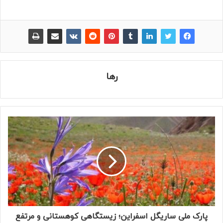
رها
پارک ملی ساریگل اسفراین؛ زیستگاهی کوهستانی و مرتفع