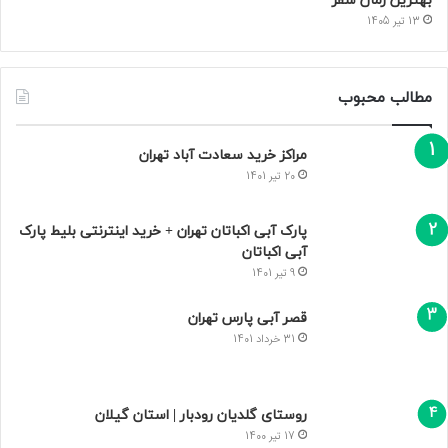
5 هتل نزدیک بیمارستان مهراد
مهاجرت به اسپانیا با کمترین
تهران که بهترین‌ اند! + خدمات
هزینه (روش ها + هزینه و جدول)
2 هفته پیش
2 هفته پیش
پارک ساحلی سیمرغ کیش |
ساحل مرجانی آرام با آدرس،
جنگل واز آمل؛ معرفی کامل
امکانات و عکس
جاذبه‌ها، مسیر دسترسی و
11 خرداد 1405
بهترین زمان سفر
13 تیر 1405
مطالب محبوب
مراکز خرید سعادت‌ آباد تهران