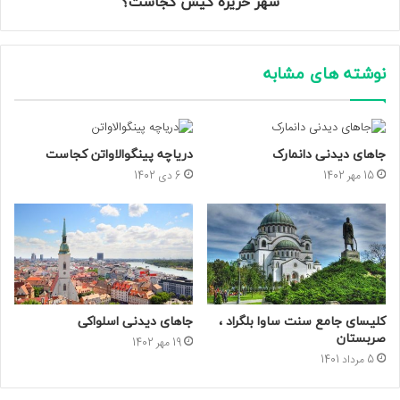
شهر حریره کیش کجاست؟
نوشته های مشابه
جاهای دیدنی دانمارک
دریاچه پینگوالاواتن کجاست
15 مهر 1402
6 دی 1402
کلیسای جامع سنت ساوا بلگراد ،
جاهای دیدنی اسلواکی
صربستان
19 مهر 1402
5 مرداد 1401