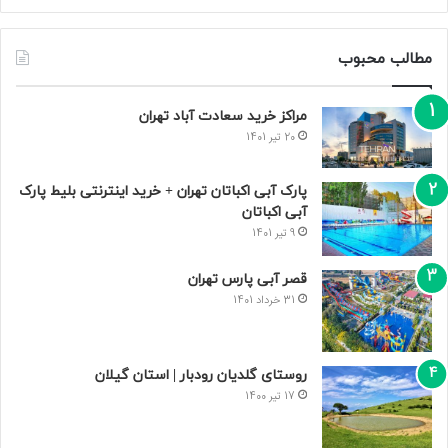
مطالب محبوب
مراکز خرید سعادت‌ آباد تهران
20 تیر 1401
پارک آبی اکباتان تهران + خرید اینترنتی بلیط پارک
آبی اکباتان
9 تیر 1401
قصر آبی پارس تهران
31 خرداد 1401
روستای گلدیان رودبار | استان گیلان
17 تیر 1400