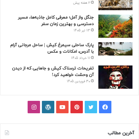
2 هفته پیش
جنگل واز آمل؛ معرفی کامل جاذبه‌ها، مسیر
دسترسی و بهترین زمان سفر
13 تیر 1405
پارک ساحلی سیمرغ کیش | ساحل مرجانی آرام
با آدرس، امکانات و عکس
11 خرداد 1405
تفریحات ترسناک کیش و جاهایی که از دیدن
آن وحشت خواهید کرد!
30 فروردین 1405
فیسبوک
توییتر
پینتریست
یوتیوب
وردپرس
اینستاگرام
آخرین مطالب