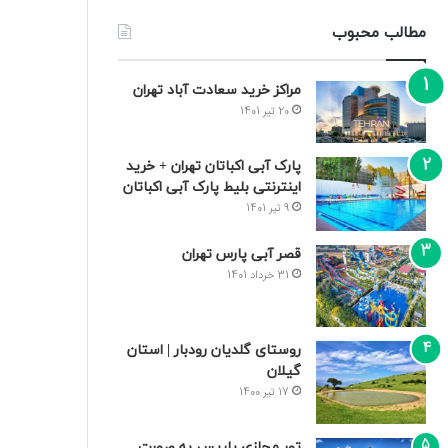
مطالب محبوب
مراکز خرید سعادت‌ آباد تهران
20 تیر 1401
پارک آبی اکباتان تهران + خرید
اینترنتی بلیط پارک آبی اکباتان
9 تیر 1401
قصر آبی پارس تهران
31 خرداد 1401
روستای گلدیان رودبار | استان
گیلان
17 تیر 1400
تور مجازی پاریس به صورت