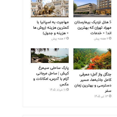
5 هتل نزدیک بیمارستان
مهاجرت به اسپانیا با
مهراد تهران که بهترین‌
کمترین هزینه (روش ها
اند! + خدمات
+ هزینه و جدول)
2 هفته پیش
2 هفته پیش
پارک ساحلی سیمرغ
کیش | ساحل مرجانی
جنگل واز آمل؛ معرفی
آرام با آدرس، امکانات و
کامل جاذبه‌ها، مسیر
عکس
دسترسی و بهترین زمان
11 خرداد 1405
سفر
13 تیر 1405