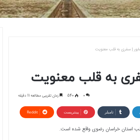
ابور | سفری به قلب معنویت
فری به قلب معنویت
0
540
زمان تقریبی مطالعه 11 دقیقه
تامبلر
پینتریست
Reddit
ر قلب استان خراسان رضوی واقع شده است.