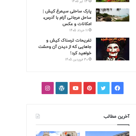
13 تیر 1405
پارک ساحلی سیمرغ کیش |
ساحل مرجانی آرام با آدرس،
امکانات و عکس
11 خرداد 1405
تفریحات ترسناک کیش و
جاهایی که از دیدن آن وحشت
خواهید کرد!
30 فروردین 1405
فیسبوک
توییتر
پینتریست
یوتیوب
وردپرس
اینستاگرام
آخرین مطالب