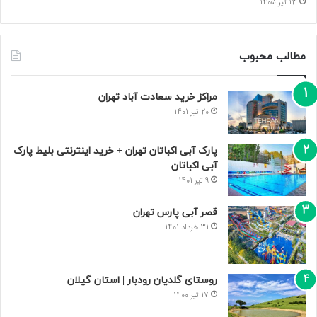
13 تیر 1405
مطالب محبوب
مراکز خرید سعادت‌ آباد تهران
20 تیر 1401
پارک آبی اکباتان تهران + خرید اینترنتی بلیط پارک
آبی اکباتان
9 تیر 1401
قصر آبی پارس تهران
31 خرداد 1401
روستای گلدیان رودبار | استان گیلان
17 تیر 1400