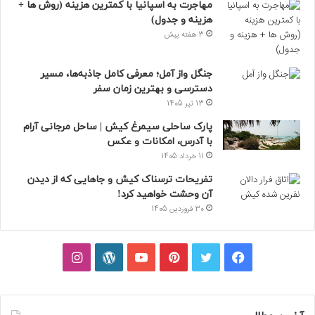
مهاجرت به اسپانیا با کمترین هزینه (روش ها +
هزینه و جدول)
3 هفته پیش
جنگل واز آمل؛ معرفی کامل جاذبه‌ها، مسیر
دسترسی و بهترین زمان سفر
13 تیر 1405
پارک ساحلی سیمرغ کیش | ساحل مرجانی آرام
با آدرس، امکانات و عکس
11 خرداد 1405
تفریحات ترسناک کیش و جاهایی که از دیدن
آن وحشت خواهید کرد!
30 فروردین 1405
فیسبوک
توییتر
پینتریست
یوتیوب
وردپرس
اینستاگرام