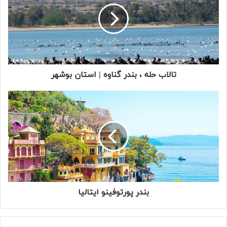
تالاب حله ، بندر گناوه | استان بوشهر
بندر پورتوفینو ایتالیا