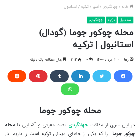
خانه
/
جهانگردی
/
آسیا
/
ترکیه
/
استانبول
استانبول
ترکیه
جهانگردی
محله چوکور جوما (گودال)
استانبول | ترکیه
رها
4 مرداد 1400
0
312
زمان مطالعه یک دقیقه
محله چوکور جوما
در این سری از مقالات
جهانگردی
قصد معرفی و آشنایی با
محله
چوکور جوما
را که یکی از جاهای دیدنی ترکیه است را داریم. در