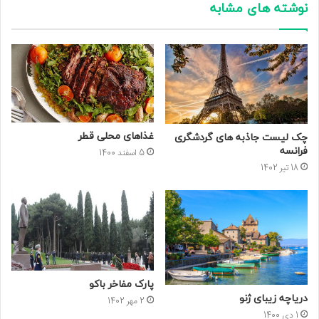
نوشته های مشابه
غذاهای محلی قطر
چک لیست جاذبه های گردشگری
فرانسه
5 اسفند 1400
18 تیر 1402
پارک مفاخر باکو
دریاچه زیبای ژنو
2 مهر 1402
1 دی 1400