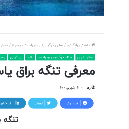
خانه
/
ایرانگردی
/
استان کهگیلویه و بویراحمد
/
یاسوج
/
معرفی 
استان فارس
استان کهگیلویه و بویراحمد
اقلید
ایرانگردی
یاسو
معرفی تنگه براق یا
رها
14 شهریور 1400
فیسبوک
توییتر
لینکداین
تنگه ب