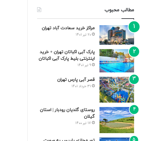
مطالب محبوب
مراکز خرید سعادت‌ آباد تهران
20 تیر 1401
پارک آبی اکباتان تهران + خرید
اینترنتی بلیط پارک آبی اکباتان
9 تیر 1401
قصر آبی پارس تهران
31 خرداد 1401
روستای گلدیان رودبار | استان
گیلان
17 تیر 1400
تور مجازی پاریس به صورت