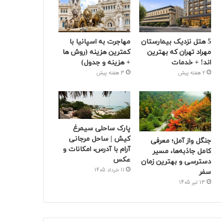
5 هتل نزدیک بیمارستان
مهاجرت به اسپانیا با
مهراد تهران که بهترین‌
کمترین هزینه (روش ها
اند! + خدمات
+ هزینه و جدول)
2 هفته پیش
3 هفته پیش
پارک ساحلی سیمرغ
کیش | ساحل مرجانی
جنگل واز آمل؛ معرفی
آرام با آدرس، امکانات و
کامل جاذبه‌ها، مسیر
عکس
دسترسی و بهترین زمان
11 خرداد 1405
سفر
13 تیر 1405