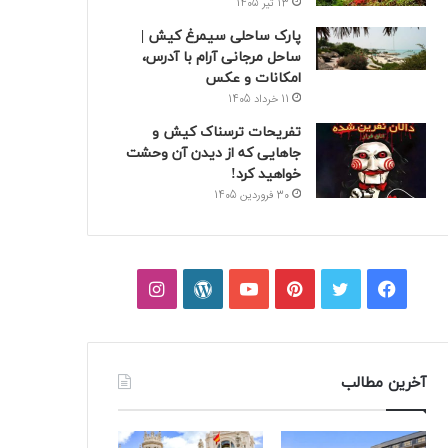
13 تیر 1405
پارک ساحلی سیمرغ کیش |
ساحل مرجانی آرام با آدرس،
امکانات و عکس
11 خرداد 1405
تفریحات ترسناک کیش و
جاهایی که از دیدن آن وحشت
خواهید کرد!
30 فروردین 1405
فیسبوک
توییتر
پینتریست
یوتیوب
وردپرس
اینستاگرام
آخرین مطالب