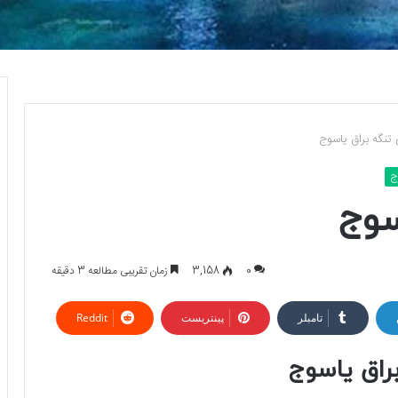
تنگه براق یاسوج
ج
سوج
0
3,158
زمان تقریبی مطالعه 3 دقیقه
تامبلر
پینتریست
Reddit
راق یاسوج