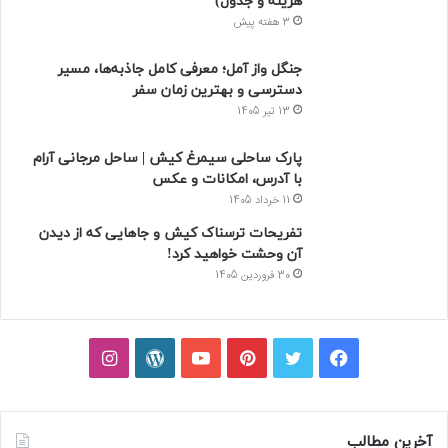
هزینه و جدول)
3 هفته پیش
جنگل واز آمل؛ معرفی کامل جاذبه‌ها، مسیر
دسترسی و بهترین زمان سفر
13 تیر 1405
پارک ساحلی سیمرغ کیش | ساحل مرجانی آرام
با آدرس، امکانات و عکس
11 خرداد 1405
تفریحات ترسناک کیش و جاهایی که از دیدن
آن وحشت خواهید کرد!
30 فروردین 1405
فیسبوک
توییتر
پینتریست
یوتیوب
وردپرس
اینستاگرام
آخرین مطالب