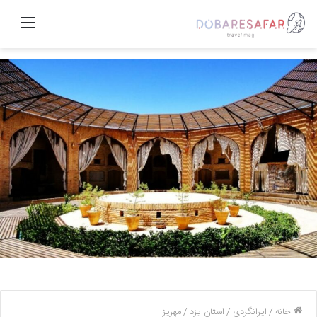
منو
خانه
/
ایرانگردی
/
استان یزد
/
مهریز