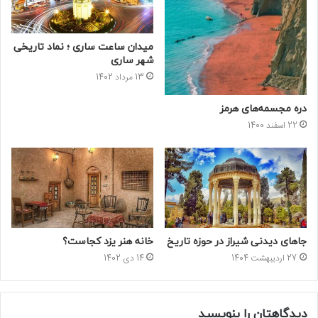
میدان ساعت ساری ؛ نماد تاریخی
شهر ساری
13 مرداد 1402
دره مجسمه‌های هرمز
22 اسفند 1400
جاهای دیدنی شیراز در حوزه تاریخ
خانه هنر یزد کجاست؟
27 اردیبهشت 1404
14 دی 1402
دیدگاهتان را بنویسید