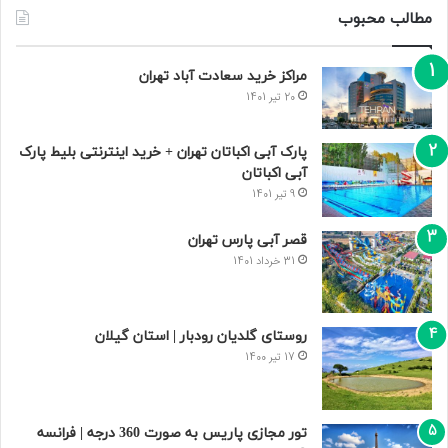
مطالب محبوب
مراکز خرید سعادت‌ آباد تهران
20 تیر 1401
پارک آبی اکباتان تهران + خرید اینترنتی بلیط پارک
آبی اکباتان
9 تیر 1401
قصر آبی پارس تهران
31 خرداد 1401
روستای گلدیان رودبار | استان گیلان
17 تیر 1400
تور مجازی پاریس به صورت 360 درجه | فرانسه