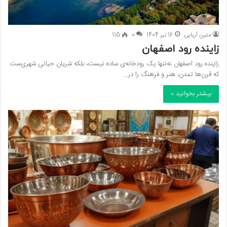
متین آریایی
16 تیر 1404
0
115
زاینده رود اصفهان
زاینده رود اصفهان نه‌تنها یک رودخانه‌ی ساده نیست، بلکه شریان حیاتی شهری‌ست
که قرن‌ها تمدن، هنر و فرهنگ را در…
بیشتر بخوانید »