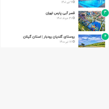
9 تیر 1401
قصر آبی پارس تهران
31 خرداد 1401
روستای گلدیان رودبار | استان گیلان
17 تیر 1400
تور مجازی پاریس به صورت 360 درجه | فرانسه
9 مرداد 1400
دکمه
باز
به
بیشترین بازدید
بالا
20 تیر 1401