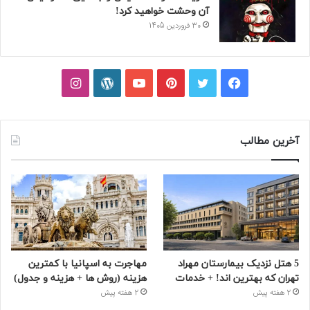
آن وحشت خواهید کرد!
30 فروردین 1405
فیسبوک
توییتر
پینتریست
یوتیوب
وردپرس
اینستاگرام
آخرین مطالب
5 هتل نزدیک بیمارستان مهراد
مهاجرت به اسپانیا با کمترین
تهران که بهترین‌ اند! + خدمات
هزینه (روش ها + هزینه و جدول)
2 هفته پیش
2 هفته پیش