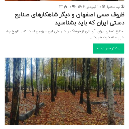
تیم محتوا
20 فروردین 1404
0
13
ظروف مسی اصفهان و دیگر شاهکارهای صنایع
دستی ایران که باید بشناسید
صنایع دستی ایران، آیینه‌ای از فرهنگ و هنر غنی این سرزمین است که با تاریخ چند
هزار ساله خود، هویت…
بیشتر بخوانید »