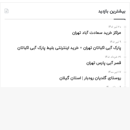
بیشترین بازدید
20 تیر 1401
مراکز خرید سعادت‌ آباد تهران
9 تیر 1401
پارک آبی اکباتان تهران + خرید اینترنتی بلیط پارک آبی اکباتان
31 خرداد 1401
قصر آبی پارس تهران
17 تیر 1400
روستای گلدیان رودبار | استان گیلان
9 مرداد 1400
تور مجازی پاریس به صورت 360 درجه | فرانسه
دکمه
باز
هر سفر دنیایی از ناشناخته ها در خودش دارد که مسافران از آن بی خبر هستند.