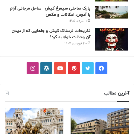
پارک ساحلی سیمرغ کیش | ساحل مرجانی آرام
با آدرس، امکانات و عکس
11 خرداد 1405
تفریحات ترسناک کیش و جاهایی که از دیدن
آن وحشت خواهید کرد!
30 فروردین 1405
فیسبوک
توییتر
پینتریست
یوتیوب
وردپرس
اینستاگرام
آخرین مطالب