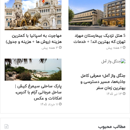
5 هتل نزدیک بیمارستان مهراد
مهاجرت به اسپانیا با کمترین
تهران که بهترین‌ اند! + خدمات
هزینه (روش ها + هزینه و جدول)
2 هفته پیش
3 هفته پیش
جنگل واز آمل؛ معرفی کامل
جاذبه‌ها، مسیر دسترسی و
پارک ساحلی سیمرغ کیش |
بهترین زمان سفر
ساحل مرجانی آرام با آدرس،
13 تیر 1405
امکانات و عکس
11 خرداد 1405
مطالب محبوب