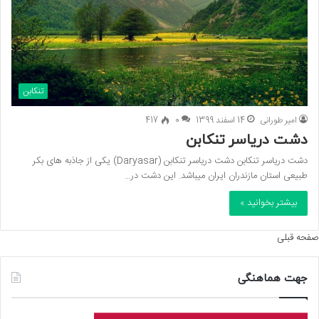
تنکابن
امیر طورانی
14 اسفند 1399
0
417
دشت دریاسر تنکابن
دشت دریاسر تنکابن دشت دریاسر تنکابن (Daryasar) یکی از جاذبه های بکر
طبیعی استان مازندران ایران میباشد. این دشت در…
بیشتر بخوانید »
صفحه قبلی
جهت هماهنگی