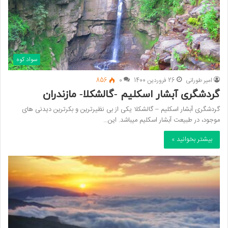
سواد کوه
امیر طورانی
26 فروردین 1400
0
856
گردشگری آبشار اسکلیم -گالشکلا- مازندران
گردشگری آبشار اسکلیم – گالشکلا یکی از بی نظیرترین و بکرترین دیدنی های
موجود، در طبیعت آبشار اسکلیم میباشد. این…
بیشتر بخوانید »