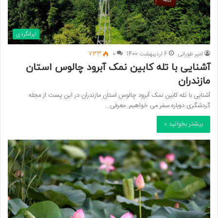
ایرانگردی
امیر طورانی
6 اردیبهشت 1400
0
733
آشنایی با تله کابین نمک آبرود چالوس استان
مازندران
آشنایی با تله کابین نمک آبرود چالوس استان مازندران در این پست از مجله
گردشگری دوباره سفر می خواهیم. معرفی…
بیشتر بخوانید »