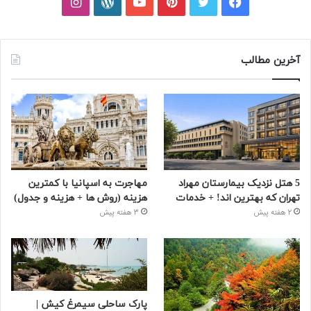
فیسبوک
توییتر
پینتریست
یوتیوب
وردپرس
اینستاگرام
آخرین مطالب
5 هتل نزدیک بیمارستان مهراد
مهاجرت به اسپانیا با کمترین
تهران که بهترین‌ اند! + خدمات
هزینه (روش ها + هزینه و جدول)
2 هفته پیش
3 هفته پیش
پارک ساحلی سیمرغ کیش |