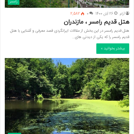
رامسر
آرام
26 آبان 1400
0
2,582
هتل قدیم رامسر ، مازندران
هتل قدیم رامسر در این بخش از مقالات ایرانگردی قصد معرفی و آشنایی با هتل
قدیم رامسر را که یکی از دیدنی های…
بیشتر بخوانید »