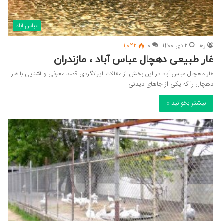
عباس آباد
رها
2 دی 1400
0
1,022
غار طبیعی دهچال عباس آباد ، مازندران
غار دهچال عباس آباد در این بخش از مقالات ایرانگردی قصد معرفی و آشنایی با غار
دهچال را که یکی از جاهای دیدنی…
بیشتر بخوانید »