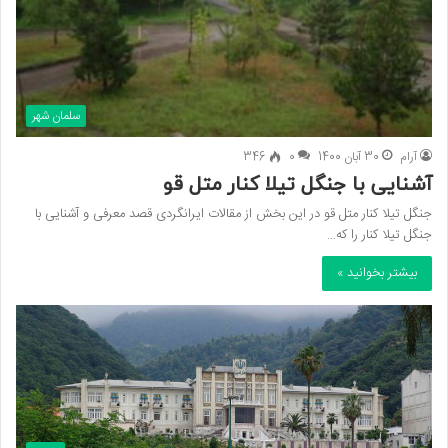
سلمان شهر
آرام
30 آبان 1400
0
346
آشنایی با جنگل تیلا کنار متل قو
جنگل تیلا کنار متل قو در این بخش از مقالات ایرانگردی قصد معرفی و آشنایی با
جنگل تیلا کنار را که…
بیشتر بخوانید »