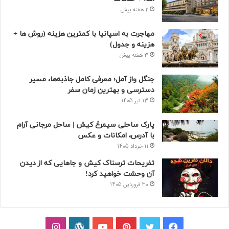
2 هفته پیش
مهاجرت به اسپانیا با کمترین هزینه (روش ها +
هزینه و جدول)
3 هفته پیش
جنگل واز آمل؛ معرفی کامل جاذبه‌ها، مسیر
دسترسی و بهترین زمان سفر
13 تیر 1405
پارک ساحلی سیمرغ کیش | ساحل مرجانی آرام
با آدرس، امکانات و عکس
11 خرداد 1405
تفریحات ترسناک کیش و جاهایی که از دیدن
آن وحشت خواهید کرد!
30 فروردین 1405
فیسبوک
توییتر
پینتریست
یوتیوب
وردپرس
اینستاگرام