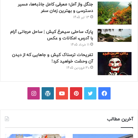
جنگل واز آمل؛ معرفی کامل جاذبه‌ها، مسیر
دسترسی و بهترین زمان سفر
13 تیر 1405
پارک ساحلی سیمرغ کیش | ساحل مرجانی آرام
با آدرس، امکانات و عکس
11 خرداد 1405
تفریحات ترسناک کیش و جاهایی که از دیدن
آن وحشت خواهید کرد!
30 فروردین 1405
فیسبوک
توییتر
پینتریست
یوتیوب
وردپرس
اینستاگرام
آخرین مطالب