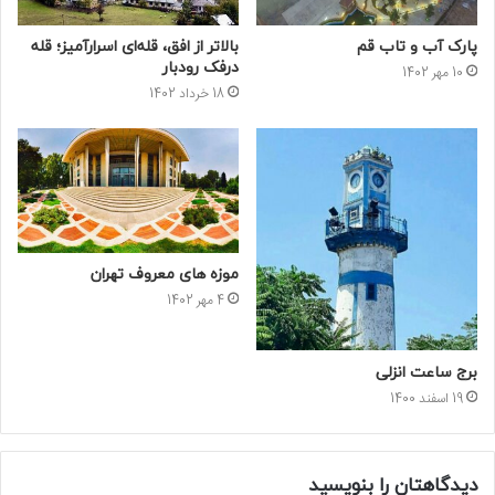
پارک آب و تاب قم
بالاتر از افق، قله‌ای اسرارآمیز؛ قله
درفک رودبار
10 مهر 1402
18 خرداد 1402
موزه های معروف تهران
4 مهر 1402
برج ساعت انزلی
19 اسفند 1400
دیدگاهتان را بنویسید