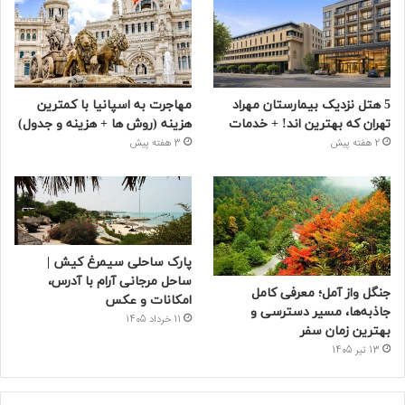
5 هتل نزدیک بیمارستان مهراد
مهاجرت به اسپانیا با کمترین
تهران که بهترین‌ اند! + خدمات
هزینه (روش ها + هزینه و جدول)
2 هفته پیش
3 هفته پیش
پارک ساحلی سیمرغ کیش |
ساحل مرجانی آرام با آدرس،
جنگل واز آمل؛ معرفی کامل
امکانات و عکس
جاذبه‌ها، مسیر دسترسی و
11 خرداد 1405
بهترین زمان سفر
13 تیر 1405