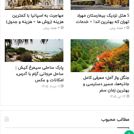
پارک ساحلی سیمرغ کیش |
ساحل مرجانی آرام با آدرس،
جنگل واز آمل؛ معرفی کامل
امکانات و عکس
جاذبه‌ها، مسیر دسترسی و
11 خرداد 1405
بهترین زمان سفر
13 تیر 1405
مطالب محبوب
مراکز خرید سعادت‌ آباد تهران
20 تیر 1401
پارک آبی اکباتان تهران + خرید اینترنتی بلیط پارک
آبی اکباتان
9 تیر 1401
قصر آبی پارس تهران
31 خرداد 1401