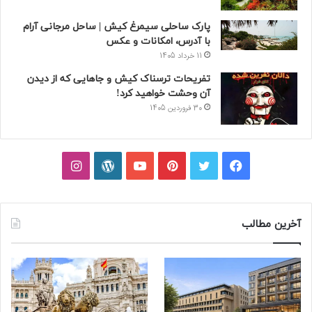
فیسبوک
توییتر
پینتریست
یوتیوب
وردپرس
اینستاگرام
آخرین مطالب
5 هتل نزدیک بیمارستان مهراد
مهاجرت به اسپانیا با کمترین
تهران که بهترین‌ اند! + خدمات
هزینه (روش ها + هزینه و جدول)
2 هفته پیش
3 هفته پیش