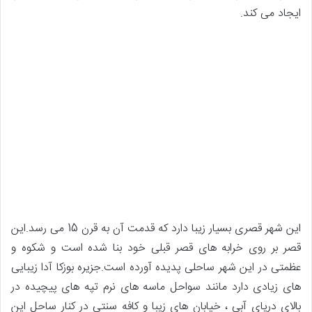
ایجاد می کند.
این شهر قصری بسیار زیبا دارد که قدمت آن به قرن 15 می رسد.این
قصر بر روی خرابه های قصر قبلی خود بنا شده است و شکوه و
عظمتی در این شهر ساحلی پدیده آورده است.جزیره بوزکا آدا زیبایی
های زیادی دارد مانند سواحل ماسه های نرم تپه های پیچیده در
بالای دریای آبی ، خیابان های زیبا و کافه سنتی در کنار ساحل این
جزیره مدیترانه ای را فوق العاده زیبا و افسونگر کرده است.
دسترسی به جزیره
برای رسیدن به جزیره بوزکا آدا باید به ساحل کاناکاله که در شمال
شرق دریای اژه است بروید سپساز آنجا با قایق های تندرو که حدودا
30 دقیقه طول می کشد خودتان را به این جزیره رویایی برسانید.