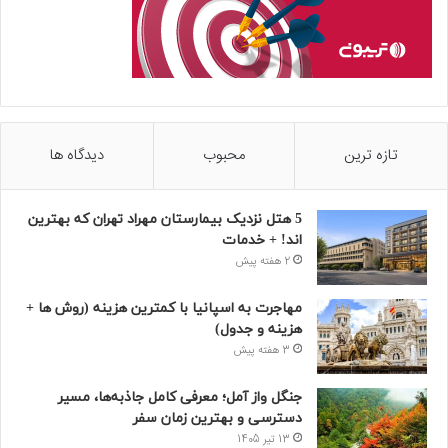
5 هتل نزدیک بیمارستان مهراد تهران که بهترین‌
اند! + خدمات
2 هفته پیش
مهاجرت به اسپانیا با کمترین هزینه (روش ها +
هزینه و جدول)
3 هفته پیش
جنگل واز آمل؛ معرفی کامل جاذبه‌ها، مسیر
دسترسی و بهترین زمان سفر
13 تیر 1405
پارک ساحلی سیمرغ کیش | ساحل مرجانی آرام
با آدرس، امکانات و عکس
11 خرداد 1405
تفریحات ترسناک کیش و جاهایی که از دیدن
آن وحشت خواهید کرد!
30 فروردین 1405