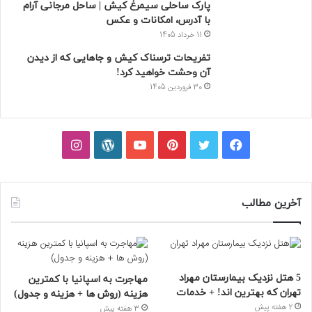
پارک ساحلی سیمرغ کیش | ساحل مرجانی آرام
با آدرس، امکانات و عکس
11 خرداد 1405
تفریحات ترسناک کیش و جاهایی که از دیدن
آن وحشت خواهید کرد!
30 فروردین 1405
فیسبوک
توییتر
پینتریست
یوتیوب
وردپرس
اینستاگرام
آخرین مطالب
5 هتل نزدیک بیمارستان مهراد
مهاجرت به اسپانیا با کمترین
تهران که بهترین‌ اند! + خدمات
هزینه (روش ها + هزینه و جدول)
2 هفته پیش
3 هفته پیش